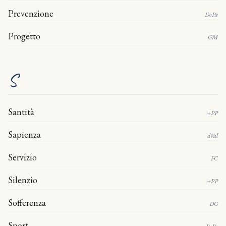
Prevenzione
DoPa
Progetto
GM
S
Santità
+PP
Sapienza
dVal
Servizio
FC
Silenzio
+PP
Sofferenza
DG
Sport