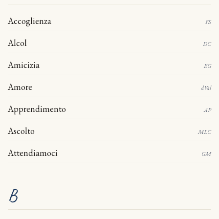
Accoglienza
FS
Alcol
DC
Amicizia
EG
Amore
dVal
Apprendimento
AP
Ascolto
MLC
Attendiamoci
GM
B