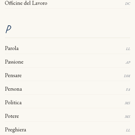
Officine del Lavoro
DC
P
Parola
LL
Passione
AP
Pensare
DM
Persona
FA
Politica
MS
Potere
MS
Preghiera
LL