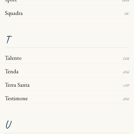
PaPa
Squadra
OC
T
Talento
DM
Tenda
dVal
Terra Santa
+PP
Testimone
dVal
U