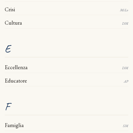
Crisi
MiLo
Cultura
DM
E
Eccellenza
DM
Educatore
AP
F
Famiglia
SM