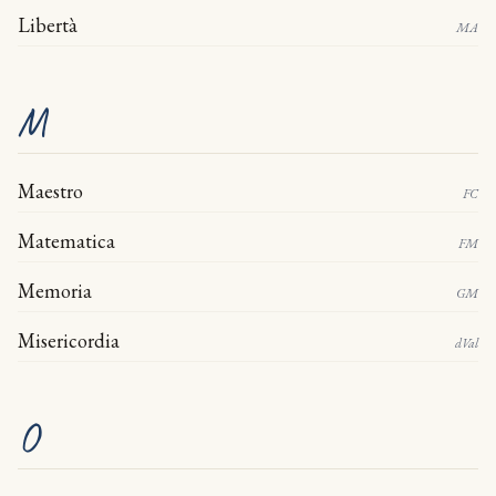
Libertà
MA
M
Maestro
FC
Matematica
FM
Memoria
GM
Misericordia
dVal
O