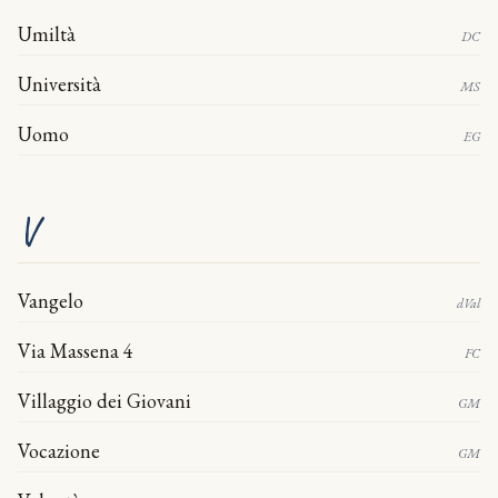
Umiltà
DC
Università
MS
Uomo
EG
V
Vangelo
dVal
Via Massena 4
FC
Villaggio dei Giovani
GM
Vocazione
GM