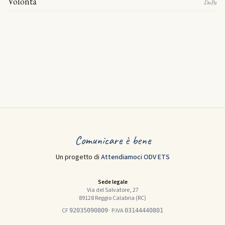
Volontà
DoPa
Comunicare è bene
Un progetto di
Attendiamoci ODV ETS
Sede legale
Via del Salvatore, 27
89128 Reggio Calabria (RC)
CF
· P.IVA
92035090809
03144440801