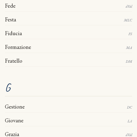
Fede
dVal
Festa
MLC
Fiducia
FS
Formazione
MA
Fratello
DM
G
Gestione
DC
Giovane
LA
Grazia
dVal