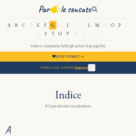
Par
le sensate
A
B
C
D
E
F
G
H
I
J
K
L
M
N
O
P
Q
R
S
T
U
V
W
X
Y
Z
indice completo
·
tutti gli autori
·
il progetto
♥
→
SOSTIENICI
Amore
PAROLA DEL GIORNO
Indice
67 parole nel vocabolario
A