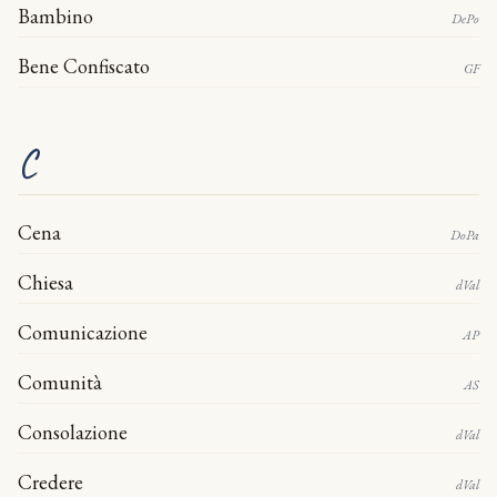
Bambino
DePo
Bene Confiscato
GF
C
Cena
DoPa
Chiesa
dVal
Comunicazione
AP
Comunità
AS
Consolazione
dVal
Credere
dVal