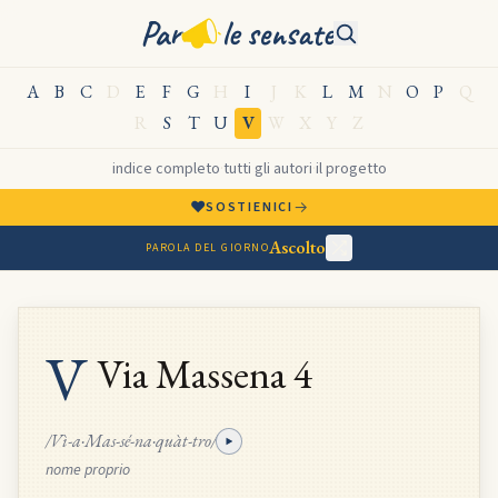
Par
le sensate
A
B
C
D
E
F
G
H
I
J
K
L
M
N
O
P
Q
R
S
T
U
V
W
X
Y
Z
indice completo
·
tutti gli autori
·
il progetto
♥
→
SOSTIENICI
Ascolto
PAROLA DEL GIORNO
V
Via Massena 4
/Vì-a·Mas-sé-na·quàt-tro/
nome proprio