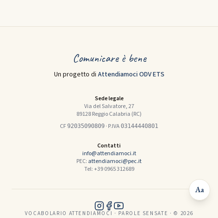
Comunicare è bene
Un progetto di
Attendiamoci ODV ETS
Sede legale
Via del Salvatore, 27
89128 Reggio Calabria (RC)
CF
· P.IVA
92035090809
03144440801
Contatti
info@attendiamoci.it
PEC:
attendiamoci@pec.it
Tel: +39 0965 312689
Aa
VOCABOLARIO ATTENDIAMOCI · PAROLE SENSATE · © 2026