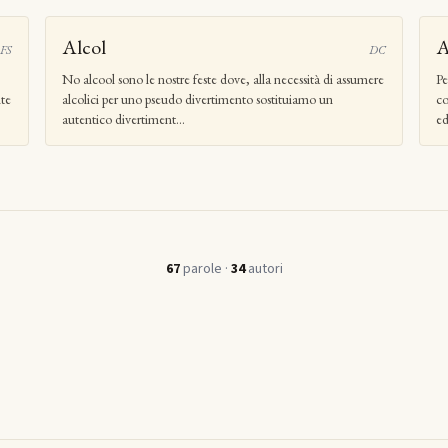
Alcol
A
FS
DC
No alcool sono le nostre feste dove, alla necessità di assumere
Pe
ite
alcolici per uno pseudo divertimento sostituiamo un
co
autentico divertiment...
ed
67
parole ·
34
autori