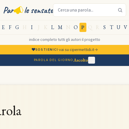
Cerca una parola sensata
Par
le sensate
E
F
G
H
I
J
K
L
M
N
O
P
Q
R
S
T
U
V
indice completo
·
tutti gli autori
·
il progetto
♥
·
vai su cipermettidi.it
→
SOSTIENICI
Ascolto
PAROLA DEL GIORNO
rola