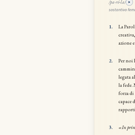
/pa-ró-la/
sostantivo fem
1.
La Parol
creativa
azione 
2.
Per noi 
cammino 
legata a
la fede.
forza di
capace d
rapporti
3.
«In princ