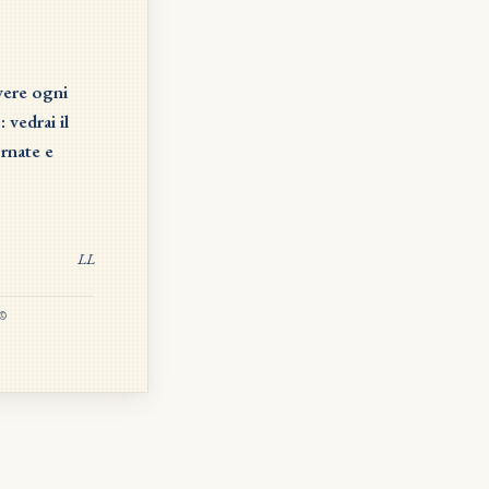
ivere ogni
 vedrai il
ornate e
LL
 ©