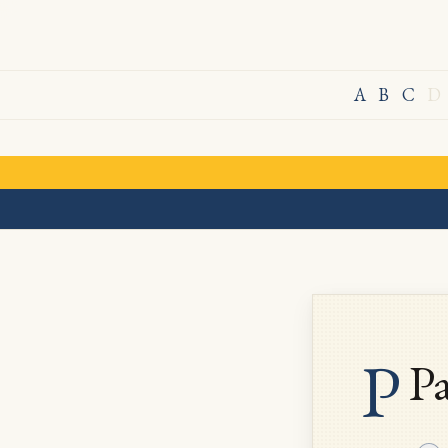
A
B
C
D
P
Pa