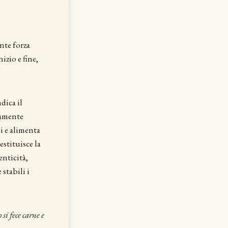
nte forza
izio e fine,
ndica il
tamente
oi e alimenta
estituisce la
enticità,
 stabili i
 si fece carne e