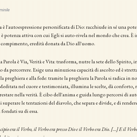
minile
a è l'autoespressione personificata di Dio: racchiude in sé una pote
, è potenza attiva con cui Egli si auto-rivela nel mondo che crea. È in
e compimento, eredità donata da Dio all'uomo.
la Parola è Via, Verità e Vita: trasforma, nutre la sete dello Spirito, i
da percorrere. Esige una minuziosa capacità di ascolto ed è stret
lla preghiera e alla fede: tramite la preghiera la Parola si radica in n
 Meditata nel cuore e testimoniata, illumina le scelte, dà conforto, r
 restare nella verità. È cibo dell'anima e guida lungo percorsi di aut
i superare le tentazioni del diavolo, che separa e divide, e di rendere
 fondati su di essa.
ipio era il Verbo, il Verbo era presso Dio e il Verbo era Dio. […] E il Verbo