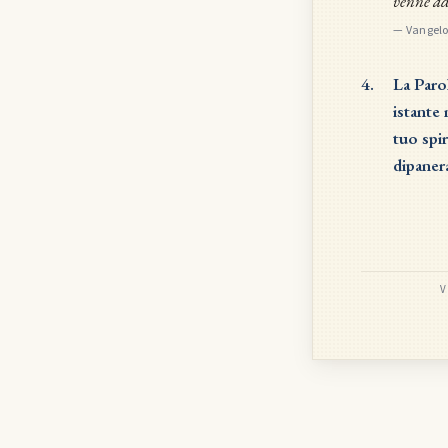
venne ad
—
Vangelo
4.
La Parol
istante 
tuo spir
dipanera
V