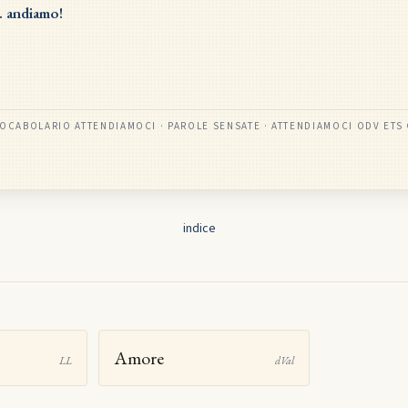
 andiamo!
OCABOLARIO ATTENDIAMOCI · PAROLE SENSATE
· ATTENDIAMOCI ODV ETS
indice
Amore
LL
dVal