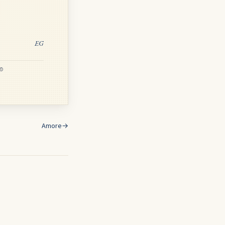
EG
 ©
Amore
→