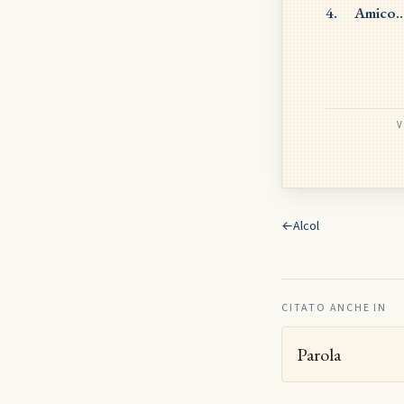
4.
Amico…
V
←
Alcol
CITATO ANCHE IN
Parola