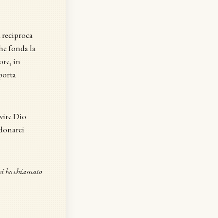
a reciproca
che fonda la
ore, in
porta
rvire Dio
 donarci
 vi ho chiamato