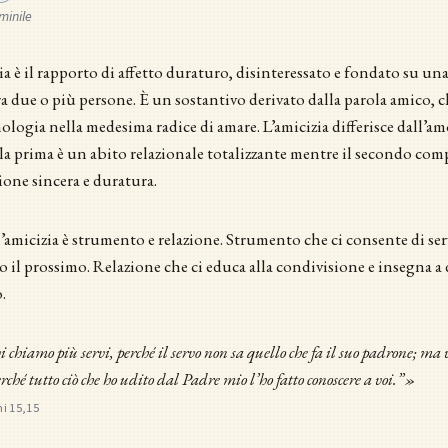
minile
ia è il rapporto di affetto duraturo, disinteressato e fondato su un
ra due o più persone. È un sostantivo derivato dalla parola amico, 
ologia nella medesima radice di amare. L’amicizia differisce dall’am
a prima è un abito relazionale totalizzante mentre il secondo com
ione sincera e duratura.
l’amicizia è strumento e relazione. Strumento che ci consente di se
 il prossimo. Relazione che ci educa alla condivisione e insegna a
.
chiamo più servi, perché il servo non sa quello che fa il suo padrone; ma
rché tutto ciò che ho udito dal Padre mio l’ho fatto conoscere a voi.”»
i 15,15