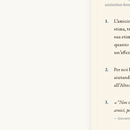
sostantivo fem
1.
L’amiciz
stima, t
sua etim
quanto l
un’affez
2.
Per noi 
aiutando
all’Altro
3.
«“Non vi 
amici, pe
—
Giovann