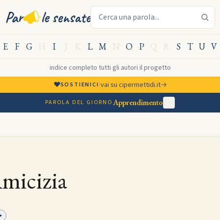
Cerca una parola sensata
Par
le sensate
E
F
G
H
I
J
K
L
M
N
O
P
Q
R
S
T
U
V
indice completo
·
tutti gli autori
·
il progetto
♥
·
vai su cipermettidi.it
→
SOSTIENICI
Apprendimento
PAROLA DEL GIORNO
micizia