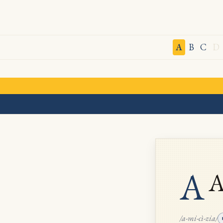
A
B
C
D
A
A
/a-mi-cì-zia/