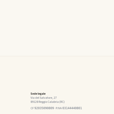
Sede legale
Via del Salvatore, 27
89128 Reggio Calabria (RC)
CF
· P.IVA
92035090809
03144440801