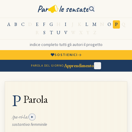
Par
le sensate
A
B
C
D
E
F
G
H
I
J
K
L
M
N
O
P
Q
R
S
T
U
V
W
X
Y
Z
indice completo
·
tutti gli autori
·
il progetto
♥
→
SOSTIENICI
Apprendimento
PAROLA DEL GIORNO
P
Parola
/pa-ró-la/
sostantivo femminile