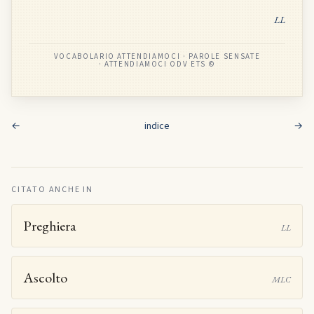
LL
VOCABOLARIO ATTENDIAMOCI · PAROLE SENSATE
· ATTENDIAMOCI ODV ETS ©
←
indice
→
CITATO ANCHE IN
Preghiera
LL
Ascolto
MLC