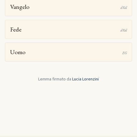
Vangelo
dVal
Fede
dVal
Uomo
EG
Lemma firmato da
Lucia Lorenzini