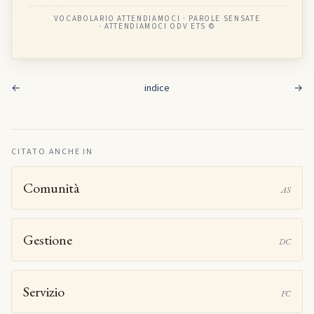
VOCABOLARIO ATTENDIAMOCI · PAROLE SENSATE
· ATTENDIAMOCI ODV ETS ©
←
indice
→
CITATO ANCHE IN
Comunità
AS
Gestione
DC
Servizio
FC