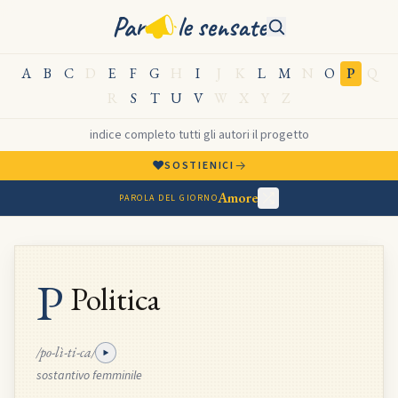
Par
le sensate
A
B
C
D
E
F
G
H
I
J
K
L
M
N
O
P
Q
R
S
T
U
V
W
X
Y
Z
indice completo
·
tutti gli autori
·
il progetto
♥
→
SOSTIENICI
Amore
PAROLA DEL GIORNO
P
Politica
/po-lì-ti-ca/
sostantivo femminile