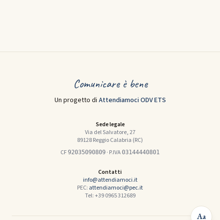
Comunicare è bene
Un progetto di
Attendiamoci ODV ETS
Sede legale
Via del Salvatore, 27
89128 Reggio Calabria (RC)
CF
· P.IVA
92035090809
03144440801
Contatti
info@attendiamoci.it
PEC:
attendiamoci@pec.it
Tel: +39 0965 312689
Aa