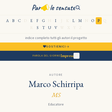
Par
le sensate
A
B
C
D
E
F
G
H
I
J
K
L
M
N
O
P
Q
R
S
T
U
V
W
X
Y
Z
indice completo
·
tutti gli autori
·
il progetto
♥
→
SOSTIENICI
Impresa
PAROLA DEL GIORNO
AUTORE
Marco Schirripa
MS
Educatore