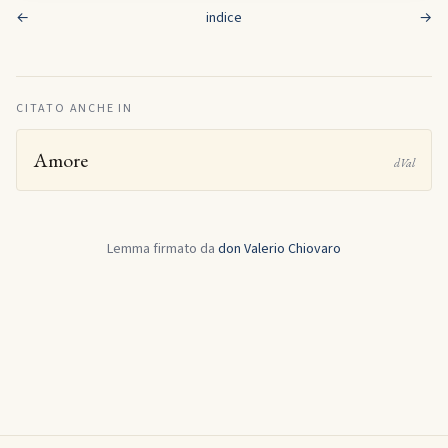
←
indice
→
CITATO ANCHE IN
Amore
dVal
Lemma firmato da
don Valerio Chiovaro