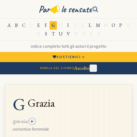
Par
le sensate
A
B
C
D
E
F
G
H
I
J
K
L
M
N
O
P
Q
R
S
T
U
V
W
X
Y
Z
indice completo
·
tutti gli autori
·
il progetto
♥
→
SOSTIENICI
Ascolto
PAROLA DEL GIORNO
G
Grazia
/grà-zia/
sostantivo femminile