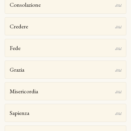
Consolazione
dVal
Credere
dVal
Fede
dVal
Grazia
dVal
Misericordia
dVal
Sapienza
dVal