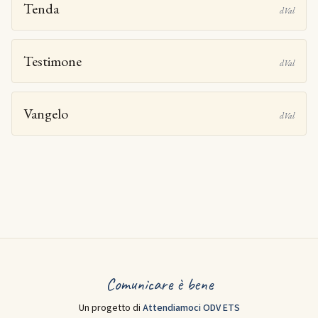
Tenda
dVal
Testimone
dVal
Vangelo
dVal
Comunicare è bene
Un progetto di
Attendiamoci ODV ETS