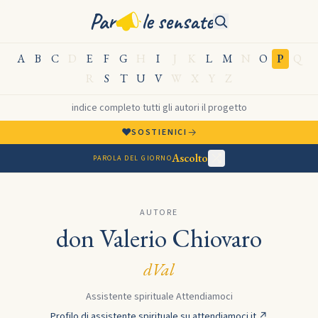
Par
le sensate
A
B
C
D
E
F
G
H
I
J
K
L
M
N
O
P
Q
R
S
T
U
V
W
X
Y
Z
indice completo
·
tutti gli autori
·
il progetto
♥
→
SOSTIENICI
Ascolto
PAROLA DEL GIORNO
AUTORE
don Valerio Chiovaro
dVal
Assistente spirituale Attendiamoci
Profilo di assistente spirituale su attendiamoci.it ↗