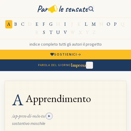
Par
le sensate
A
B
C
D
E
F
G
H
I
J
K
L
M
N
O
P
Q
R
S
T
U
V
W
X
Y
Z
indice completo
·
tutti gli autori
·
il progetto
♥
→
SOSTIENICI
Impresa
PAROLA DEL GIORNO
A
Apprendimento
/ap-pren-di-mén-to/
sostantivo maschile