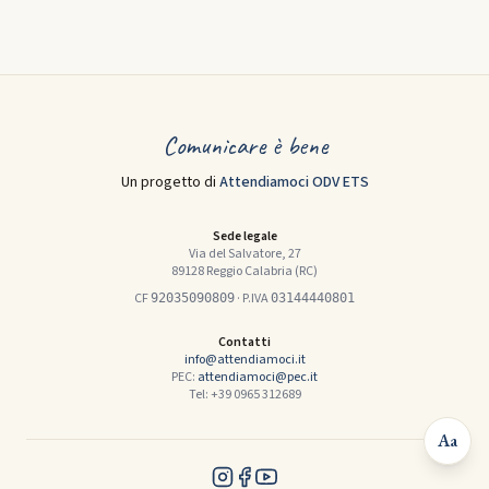
Comunicare è bene
Un progetto di
Attendiamoci ODV ETS
Sede legale
Via del Salvatore, 27
89128 Reggio Calabria (RC)
CF
· P.IVA
92035090809
03144440801
Contatti
info@attendiamoci.it
PEC:
attendiamoci@pec.it
Tel: +39 0965 312689
Aa