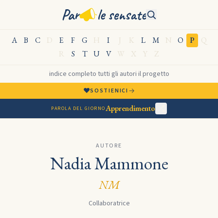
Par
le sensate
A
B
C
D
E
F
G
H
I
J
K
L
M
N
O
P
Q
R
S
T
U
V
W
X
Y
Z
indice completo
·
tutti gli autori
·
il progetto
♥
→
SOSTIENICI
Apprendimento
PAROLA DEL GIORNO
AUTORE
Nadia Mammone
NM
Collaboratrice