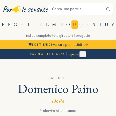
Cerca una parola sensata
Par
le sensate
E
F
G
H
I
J
K
L
M
N
O
P
Q
R
S
T
U
V
indice completo
·
tutti gli autori
·
il progetto
♥
·
vai su cipermettidi.it
→
SOSTIENICI
Impresa
PAROLA DEL GIORNO
AUTORE
Domenico Paino
DoPa
Proboviro Attendiamoci